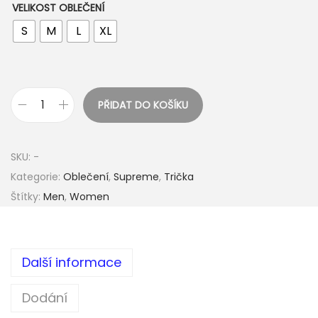
VELIKOST OBLEČENÍ
S
M
L
XL
PŘIDAT DO KOŠÍKU
S
u
p
SKU:
-
r
Kategorie:
Oblečení
,
Supreme
,
Trička
e
Štítky:
Men
,
Women
m
e
S
Další informace
e
c
Dodání
o