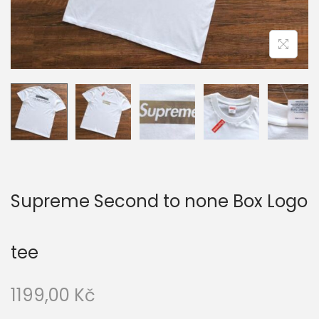
i
o
n
Supreme Second to none Box Logo
tee
1199,00
Kč